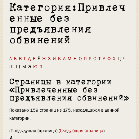
Категория:Привлеч
енные без
предъявления
обвинений
А
Б
В
Г
Д
Е
Ё
Ж
З
И
К
Л
М
Н
О
П
Р
С
Т
У
Ф
Х
Ц
Ч
Ш
Щ
Ы
Э
Ю
Я
Страницы в категории
«Привлеченные без
предъявления обвинений»
Показано 159 страниц из 175, находящихся в данной
категории.
(Предыдущая страница) (
Следующая страница
)
А