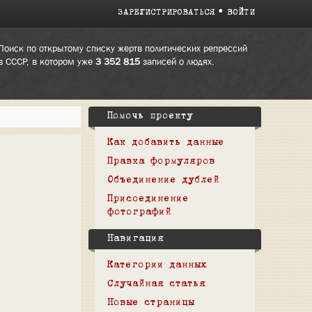
ЗАРЕГИСТРИРОВАТЬСЯ
ВОЙТИ
Поиск по открытому списку жертв политических репрессий
в СССР, в котором уже
3 352 815
записей о людях.
Помочь проекту
Как добавить данные
Правка формуляров
Объединение дублей
Присоединение
фотографий
Навигация
Категории данных
Случайная статья
Новые страницы