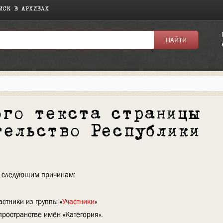
ИСК В АРХИВАХ
ого текста страницы
тельство Республики
по следующим причинам:
стники из группы «
Участники
»
пространстве имён «Категория».