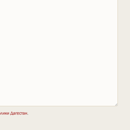
блики Дагестан
.