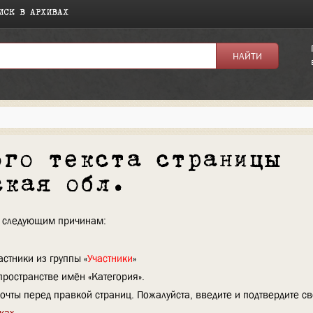
ИСК В АРХИВАХ
ого текста страницы
ская обл.
по следующим причинам:
стники из группы «
Участники
»
пространстве имён «Категория».
очты перед правкой страниц. Пожалуйста, введите и подтвердите с
ках
.