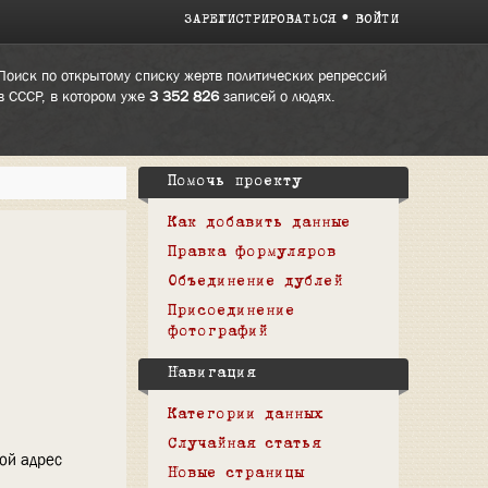
ЗАРЕГИСТРИРОВАТЬСЯ
ВОЙТИ
Поиск по открытому списку жертв политических репрессий
в СССР, в котором уже
3 352 826
записей о людях.
Помочь проекту
Как добавить данные
Правка формуляров
Объединение дублей
Присоединение
фотографий
Навигация
Категории данных
Случайная статья
вой адрес
Новые страницы