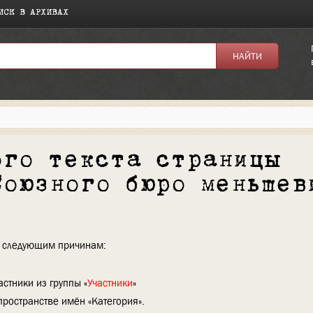
ИСК В АРХИВАХ
ого текста страницы
Союзного бюро меньшев
по следующим причинам:
стники из группы «
Участники
»
пространстве имён «Категория».