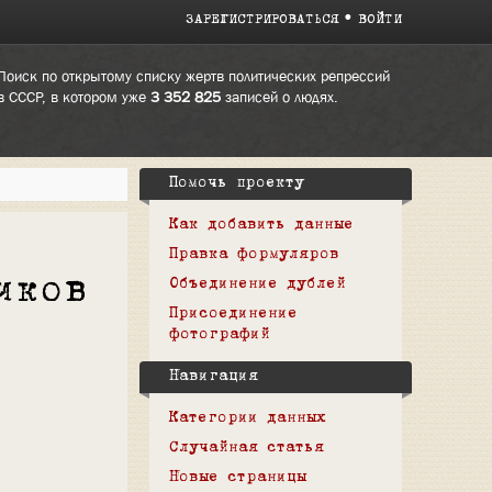
ЗАРЕГИСТРИРОВАТЬСЯ
ВОЙТИ
Поиск по открытому списку жертв политических репрессий
в СССР, в котором уже
3 352 825
записей о людях.
Помочь проекту
Как добавить данные
Правка формуляров
иков
Объединение дублей
Присоединение
фотографий
Навигация
Категории данных
Случайная статья
Новые страницы