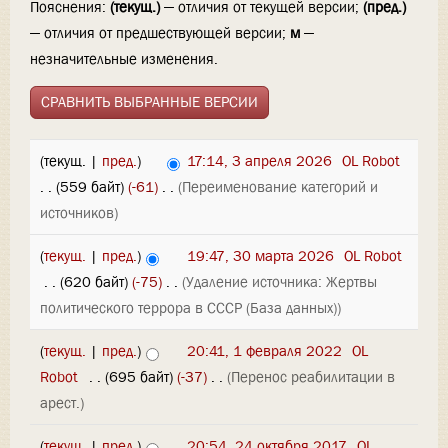
Пояснения:
(текущ.)
— отличия от текущей версии;
(пред.)
— отличия от предшествующей версии;
м
—
незначительные изменения.
(текущ. |
пред.
)
17:14, 3 апреля 2026
‎
OL Robot
. .
(559 байт)
(-61)
‎
. .
(Переименование категорий и
источников)
(
текущ.
|
пред.
)
19:47, 30 марта 2026
‎
OL Robot
‎
. .
(620 байт)
(-75)
‎
. .
(Удаление источника: Жертвы
политического террора в СССР (База данных))
(
текущ.
|
пред.
)
20:41, 1 февраля 2022
‎
OL
Robot
‎
. .
(695 байт)
(-37)
‎
. .
(Перенос реабилитации в
арест.)
(
текущ.
|
пред.
)
20:54, 24 октября 2017
‎
OL