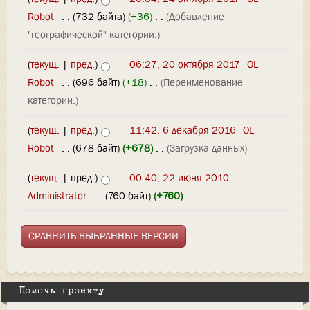
Robot
‎
. .
(732 байта)
(+36)
‎
. .
(Добавление
"географической" категории.)
(
текущ.
|
пред.
)
06:27, 20 октября 2017
‎
OL
Robot
‎
. .
(696 байт)
(+18)
‎
. .
(Переименование
категории.)
(
текущ.
|
пред.
)
11:42, 6 декабря 2016
‎
OL
Robot
‎
. .
(678 байт)
(+678)
‎
. .
(Загрузка данных)
(
текущ.
| пред.)
00:40, 22 июня 2010
Administrator
‎
. .
(760 байт)
(+760)
Помочь проекту