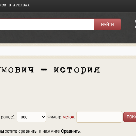
ИСК В АРХИВАХ
умович — история
 ранее):
Фильтр
меток
:
вы хотите сравнить, и нажмите
Сравнить
.