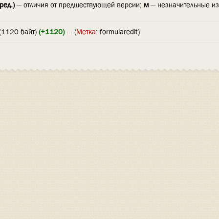
ред.)
— отличия от предшествующей версии;
м
— незначительные и
(1120 байт)
(+1120)
‎
. .
(
Метка
:
formularedit
)