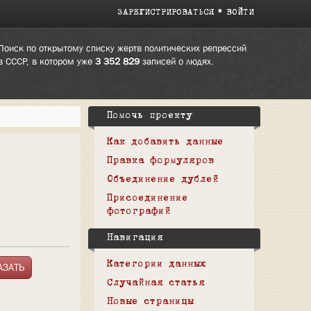
ЗАРЕГИСТРИРОВАТЬСЯ
ВОЙТИ
Поиск по открытому списку жертв политических репрессий
в СССР, в котором уже
3 352 829
записей о людях.
Помочь проекту
Как добавить данные
Правка формуляров
Объединение дублей
Присоединение
фотографий
Навигация
Категории данных
Случайная статья
Новые страницы