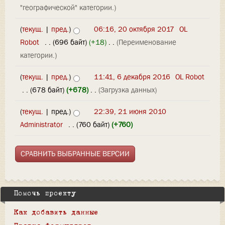
"географической" категории.)
(
текущ.
|
пред.
)
06:16, 20 октября 2017
‎
OL
Robot
‎
. .
(696 байт)
(+18)
‎
. .
(Переименование
категории.)
(
текущ.
|
пред.
)
11:41, 6 декабря 2016
‎
OL Robot
‎
. .
(678 байт)
(+678)
‎
. .
(Загрузка данных)
(
текущ.
| пред.)
22:39, 21 июня 2010
Administrator
‎
. .
(760 байт)
(+760)
Помочь проекту
Как добавить данные