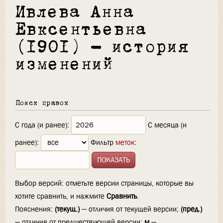
Ивлева Анна
Евксентьевна
(1901) — история
изменений
Поиск правок
С года (и ранее):
С месяца (и
ранее):
Фильтр
меток
:
Выбор версий: отметьте версии страницы, которые вы
хотите сравнить, и нажмите
Сравнить
.
Пояснения:
(текущ.)
— отличия от текущей версии;
(пред.)
— отличия от предшествующей версии;
м
—