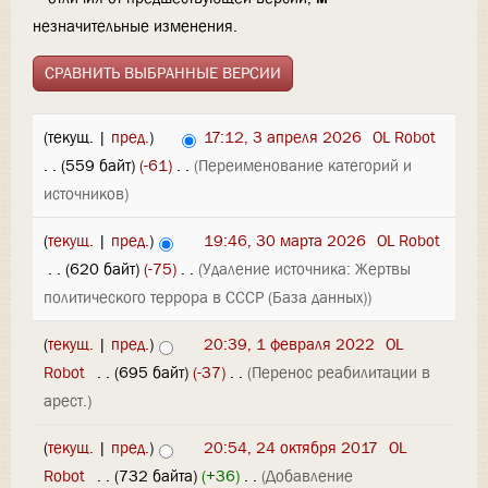
незначительные изменения.
(текущ. |
пред.
)
17:12, 3 апреля 2026
‎
OL Robot
. .
(559 байт)
(-61)
‎
. .
(Переименование категорий и
источников)
(
текущ.
|
пред.
)
19:46, 30 марта 2026
‎
OL Robot
‎
. .
(620 байт)
(-75)
‎
. .
(Удаление источника: Жертвы
политического террора в СССР (База данных))
(
текущ.
|
пред.
)
20:39, 1 февраля 2022
‎
OL
Robot
‎
. .
(695 байт)
(-37)
‎
. .
(Перенос реабилитации в
арест.)
(
текущ.
|
пред.
)
20:54, 24 октября 2017
‎
OL
Robot
‎
. .
(732 байта)
(+36)
‎
. .
(Добавление