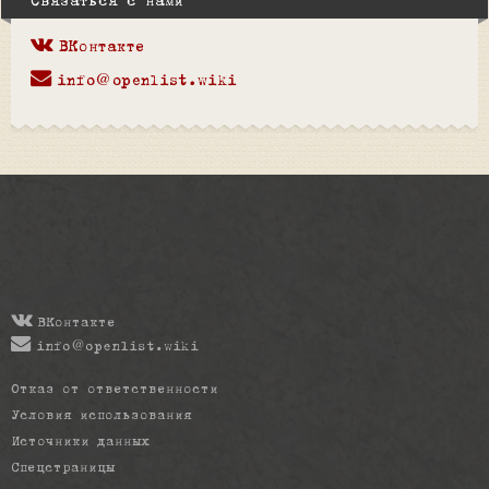
Связаться с нами
ВКонтакте
info@openlist.wiki
ВКонтакте
info@openlist.wiki
Отказ от ответственности
Условия использования
Источники данных
Спецстраницы