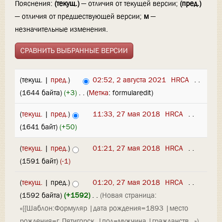
Пояснения:
(текущ.)
— отличия от текущей версии;
(пред.)
— отличия от предшествующей версии;
м
—
незначительные изменения.
(текущ. |
пред.
)
02:52, 2 августа 2021
‎
HRCA
‎
. .
(1644 байта)
(+3)
‎
. .
(
Метка
:
formularedit
)
(
текущ.
|
пред.
)
11:33, 27 мая 2018
‎
HRCA
‎
. .
(1641 байт)
(+50)
(
текущ.
|
пред.
)
01:21, 27 мая 2018
‎
HRCA
‎
. .
(1591 байт)
(-1)
(
текущ.
| пред.)
01:20, 27 мая 2018
‎
HRCA
‎
. .
(1592 байта)
(+1592)
‎
. .
(Новая страница:
«{{Шаблон:Формуляр |дата рождения=1893 |место
рождения=г. Пятигорск. |пол=мужчина |гражданств…»)