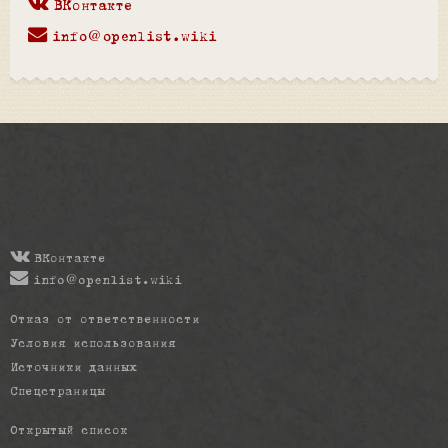
ВКонтакте
info@openlist.wiki
ВКонтакте
info@openlist.wiki
Отказ от ответственности
Условия использования
Источники данных
Спецстраницы
Открытый список