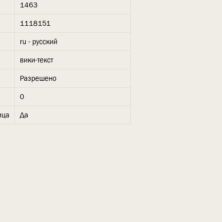
1463
1118151
ru - русский
вики-текст
Разрешено
0
ица
Да