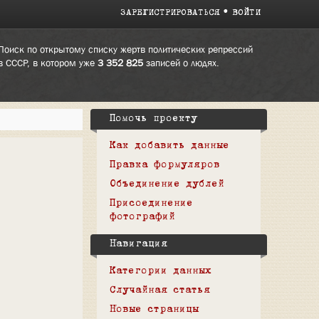
ЗАРЕГИСТРИРОВАТЬСЯ
ВОЙТИ
Поиск по открытому списку жертв политических репрессий
в СССР, в котором уже
3 352 825
записей о людях.
Помочь проекту
Как добавить данные
Правка формуляров
Объединение дублей
Присоединение
фотографий
Навигация
Категории данных
Случайная статья
Новые страницы