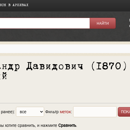
ИСК В АРХИВАХ
андр Давидович (1870)
ий
 ранее):
Фильтр
меток
:
вы хотите сравнить, и нажмите
Сравнить
.