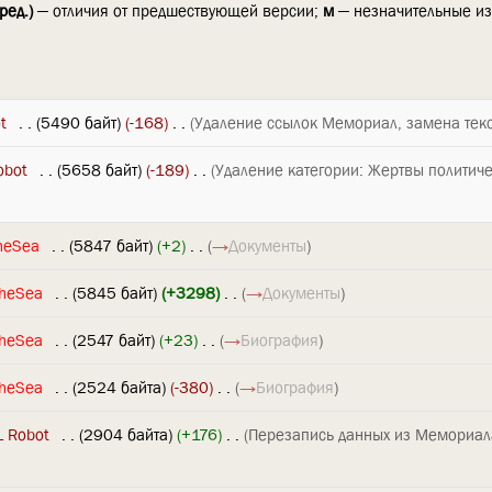
ред.)
— отличия от предшествующей версии;
м
— незначительные и
t
‎
. .
(5490 байт)
(-168)
‎
. .
(Удаление ссылок Мемориал, замена текс
obot
‎
. .
(5658 байт)
(-189)
‎
. .
(Удаление категории: Жертвы политич
heSea
‎
. .
(5847 байт)
(+2)
‎
. .
(
→
Документы
)
theSea
‎
. .
(5845 байт)
(+3298)
‎
. .
(
→
Документы
)
theSea
‎
. .
(2547 байт)
(+23)
‎
. .
(
→
Биография
)
theSea
‎
. .
(2524 байта)
(-380)
‎
. .
(
→
Биография
)
L Robot
‎
. .
(2904 байта)
(+176)
‎
. .
(Перезапись данных из Мемориала