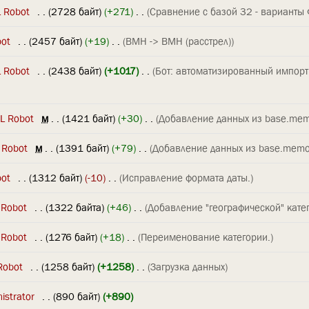
 Robot
‎
. .
(2728 байт)
(+271)
‎
. .
(Сравнение с базой 32 - варианты
bot
‎
. .
(2457 байт)
(+19)
‎
. .
(ВМН -> ВМН (расстрел))
 Robot
‎
. .
(2438 байт)
(+1017)
‎
. .
(Бот: автоматизированный импорт
L Robot
‎
м
. .
(1421 байт)
(+30)
‎
. .
(Добавление данных из base.mem
 Robot
‎
м
. .
(1391 байт)
(+79)
‎
. .
(Добавление данных из base.memo
bot
‎
. .
(1312 байт)
(-10)
‎
. .
(Исправление формата даты.)
 Robot
‎
. .
(1322 байта)
(+46)
‎
. .
(Добавление "географической" катег
 Robot
‎
. .
(1276 байт)
(+18)
‎
. .
(Переименование категории.)
Robot
‎
. .
(1258 байт)
(+1258)
‎
. .
(Загрузка данных)
istrator
‎
. .
(890 байт)
(+890)