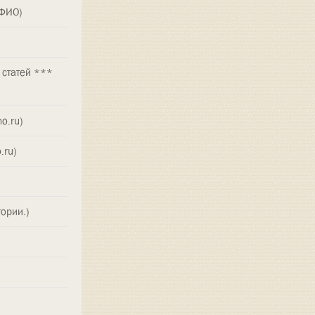
 ФИО)
 статей ***
o.ru)
.ru)
ории.)