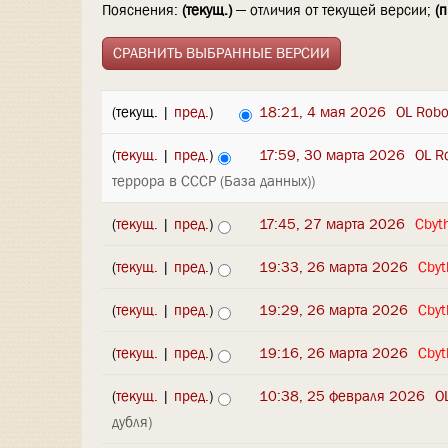
Пояснения:
(текущ.)
— отличия от текущей версии;
(п
(текущ. |
пред.
)
18:21, 4 мая 2026
‎
OL Robo
(
текущ.
|
пред.
)
17:59, 30 марта 2026
‎
OL R
террора в СССР (База данных))
(
текущ.
|
пред.
)
17:45, 27 марта 2026
‎
Cbyt
(
текущ.
|
пред.
)
19:33, 26 марта 2026
‎
Cby
(
текущ.
|
пред.
)
19:29, 26 марта 2026
‎
Cby
(
текущ.
|
пред.
)
19:16, 26 марта 2026
‎
Cby
(
текущ.
|
пред.
)
10:38, 25 февраля 2026
‎
O
дубля)