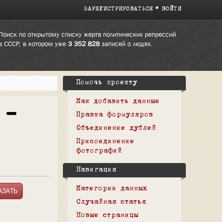
ЗАРЕГИСТРИРОВАТЬСЯ
ВОЙТИ
Поиск по открытому списку жертв политических репрессий
в СССР, в котором уже
3 352 828
записей о людях.
Помочь проекту
Как добавить данные
 —
Правка формуляров
Объединение дублей
Присоединение
фотографий
Навигация
Категории данных
Случайная статья
Новые страницы