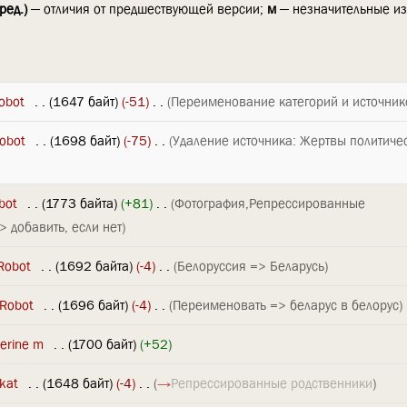
ред.)
— отличия от предшествующей версии;
м
— незначительные и
obot
‎
. .
(1647 байт)
(-51)
‎
. .
(Переименование категорий и источник
obot
‎
. .
(1698 байт)
(-75)
‎
. .
(Удаление источника: Жертвы политиче
bot
‎
. .
(1773 байта)
(+81)
‎
. .
(Фотография,Репрессированные
 добавить, если нет)
Robot
‎
. .
(1692 байта)
(-4)
‎
. .
(Белоруссия => Беларусь)
 Robot
‎
. .
(1696 байт)
(-4)
‎
. .
(Переименовать => беларус в белорус)
erine m
‎
. .
(1700 байт)
(+52)
kat
‎
. .
(1648 байт)
(-4)
‎
. .
(
→
Репрессированные родственники
)