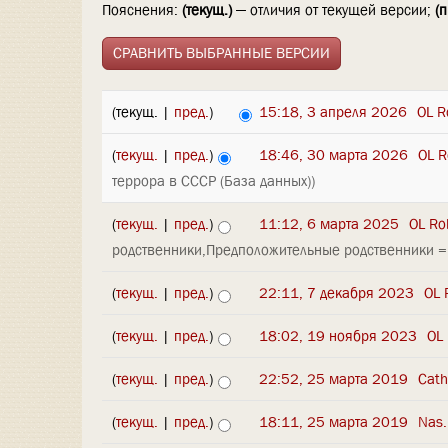
Пояснения:
(текущ.)
— отличия от текущей версии;
(п
(текущ. |
пред.
)
15:18, 3 апреля 2026
‎
OL R
(
текущ.
|
пред.
)
18:46, 30 марта 2026
‎
OL R
террора в СССР (База данных))
(
текущ.
|
пред.
)
11:12, 6 марта 2025
‎
OL Ro
родственники,Предположительные родственники =>
(
текущ.
|
пред.
)
22:11, 7 декабря 2023
‎
OL 
(
текущ.
|
пред.
)
18:02, 19 ноября 2023
‎
OL
(
текущ.
|
пред.
)
22:52, 25 марта 2019
‎
Cath
(
текущ.
|
пред.
)
18:11, 25 марта 2019
‎
Nas.