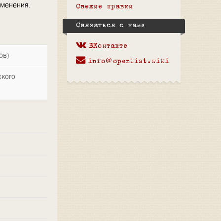
зменения.
Свежие правки
Связаться с нами
ВКонтакте
ов)
info@openlist.wiki
ского