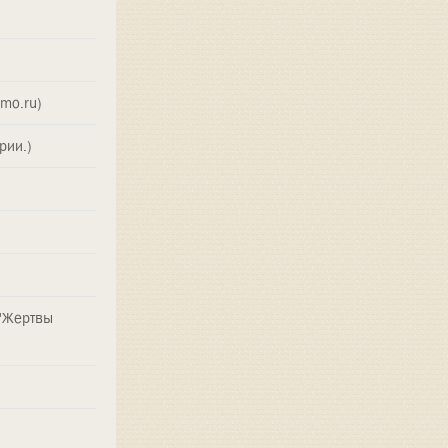
mo.ru)
рии.)
 "Жертвы