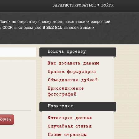
ЗАРЕГИСТРИРОВАТЬСЯ
ВОЙТИ
Поиск по открытому списку жертв политических репрессий
в СССР, в котором уже
3 352 815
записей о людях.
Помочь проекту
Как добавить данные
Правка формуляров
Объединение дублей
Присоединение
фотографий
Навигация
Категории данных
Случайная статья
Новые страницы