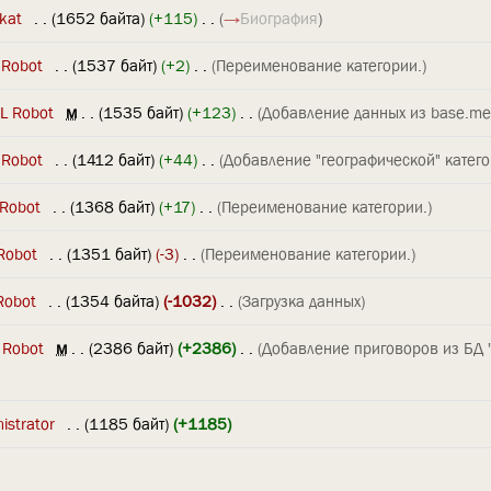
kat
‎
. .
(1652 байта)
(+115)
‎
. .
(
→
Биография
)
 Robot
‎
. .
(1537 байт)
(+2)
‎
. .
(Переименование категории.)
L Robot
‎
м
. .
(1535 байт)
(+123)
‎
. .
(Добавление данных из base.me
 Robot
‎
. .
(1412 байт)
(+44)
‎
. .
(Добавление "географической" катего
 Robot
‎
. .
(1368 байт)
(+17)
‎
. .
(Переименование категории.)
Robot
‎
. .
(1351 байт)
(-3)
‎
. .
(Переименование категории.)
Robot
‎
. .
(1354 байта)
(-1032)
‎
. .
(Загрузка данных)
 Robot
‎
м
. .
(2386 байт)
(+2386)
‎
. .
(Добавление приговоров из БД
istrator
‎
. .
(1185 байт)
(+1185)