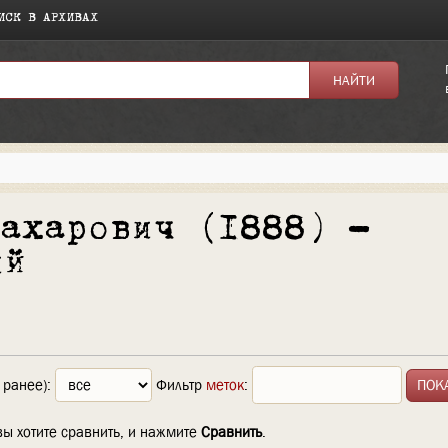
ИСК В АРХИВАХ
Захарович (1888) —
ий
 ранее):
Фильтр
меток
:
вы хотите сравнить, и нажмите
Сравнить
.