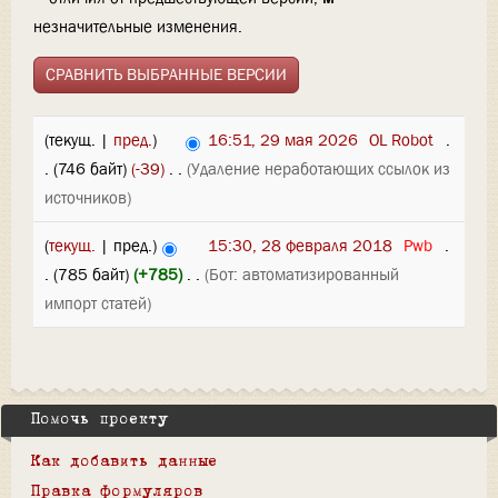
незначительные изменения.
(текущ. |
пред.
)
16:51, 29 мая 2026
‎
OL Robot
‎
.
.
(746 байт)
(-39)
‎
. .
(Удаление неработающих ссылок из
источников)
(
текущ.
| пред.)
15:30, 28 февраля 2018
‎
Pwb
‎
.
.
(785 байт)
(+785)
‎
. .
(Бот: автоматизированный
импорт статей)
Помочь проекту
Как добавить данные
Правка формуляров