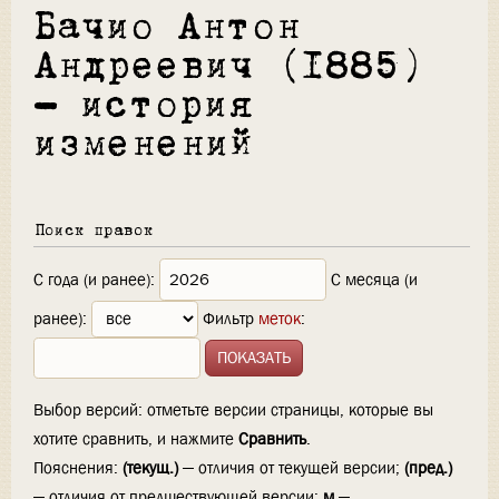
Бачио Антон
Андреевич (1885)
— история
изменений
Поиск правок
С года (и ранее):
С месяца (и
ранее):
Фильтр
меток
:
Выбор версий: отметьте версии страницы, которые вы
хотите сравнить, и нажмите
Сравнить
.
Пояснения:
(текущ.)
— отличия от текущей версии;
(пред.)
— отличия от предшествующей версии;
м
—