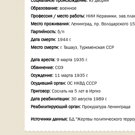
Социальное происхождение:
из дворян
Образование:
военное
Профессия / место работы:
НИИ Керамики, зав.пла
Место проживания:
Ленинград, пр. Володарского 15
Партийность:
б/п
Дата смерти:
1944 г.
Место смерти:
г. Ташауз, Туркменская ССР
Дата ареста:
9 марта 1935 г.
Обвинение:
СОЭ
Осуждение:
11 марта 1935 г.
Осудивший орган:
ОС НКВД СССР
Приговор:
Сослать на 5 лет в Иргиз
Дата реабилитации:
30 августа 1989 г.
Реабилитирующий орган:
Прокуратура Ленинграда
Источники данных:
БД "Жертвы политического терро