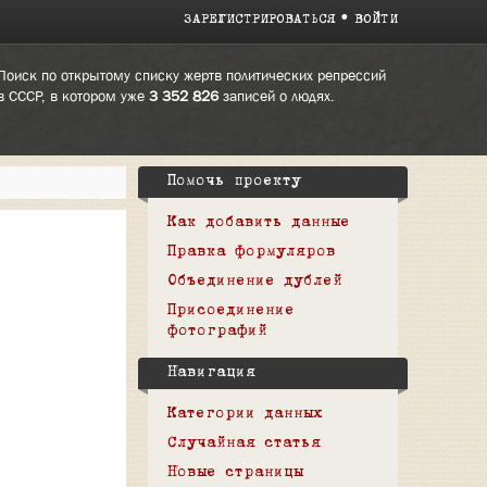
ЗАРЕГИСТРИРОВАТЬСЯ
ВОЙТИ
Поиск по открытому списку жертв политических репрессий
в СССР, в котором уже
3 352 826
записей о людях.
Помочь проекту
Как добавить данные
Правка формуляров
Объединение дублей
Присоединение
фотографий
Навигация
Категории данных
Случайная статья
Новые страницы