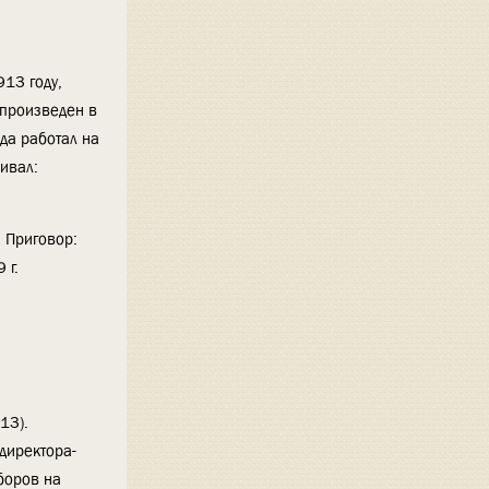
913 году,
 произведен в
да работал на
ивал:
. Приговор:
 г.
13).
директора-
боров на