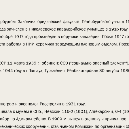
рбургом. Закончил юридический факультет Петербургского ун-та в 1
да зачислен в Николаевское кавалерийское училище; в 1916 году
 ноябре 1917 года произведен в поручики кавалерии. После 1917 го
еста работал в НИИ керамики заведующим плановым отделом. Прож
СР 11 марта 1935 г., обвинен: СОЭ ("социально-опасный элемент")
 1944 году в г. Ташауз, Туркмения. Реабилитирован 30 августа 1989
тнограф и океанолог. Расстрелян в 1931 году.
ивала с мужем в СПб., Невский,116-2 (1901), Аптекарский, 6-4 (19
айор по Адмиралтейству. В 1909-м вышел в отставку и принял пост 
еханических сооружений, стал членом Комиссии по организации с