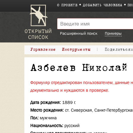
О ПРОЕКТЕ
ДОБАВИТЬ ЧЕЛОВЕКА
ПО
Расширенный поиск
Примеры
Управление
Инструменты
|
Поделитьс
Азбелев Николай
Формуляр отредактирован пользователем, данные 
документально и нуждаются в проверке.
Дата рождения:
1889 г.
Место рождения:
ст. Сиверская, Санкт-Петербургская
Пол:
мужчина
Национальность:
русский