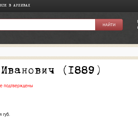
ИСК В АРХИВАХ
я:
 Иванович (1889)
не подтверждены
 губ.