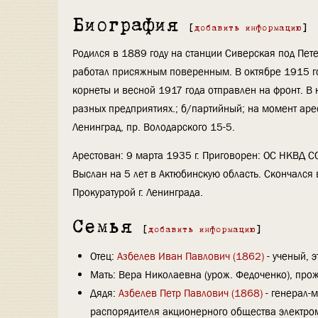
Биография
[
добавить информацию
]
Родился в 1889 году на станции Сиверская под Пете
работал присяжным поверенным. В октябре 1915 го
корнеты и весной 1917 года отправлен на фронт. В
разных предприятиях.; б/партийный; на момент ар
Ленинград, пр. Володарского 15-5.
Арестован: 9 марта 1935 г. Приговорен: ОС НКВД СС
Выслан на 5 лет в Актюбинскую область. Скончался в
Прокуратурой г. Ленинграда.
Семья
[
добавить информацию
]
Отец:
Азбелев Иван Павлович (1862)
- ученый, э
Мать: Вера Николаевна (урож. Федоченко), прож
Дядя:
Азбелев Петр Павлович (1868)
- генерал-м
распорядителя акционерного общества электром