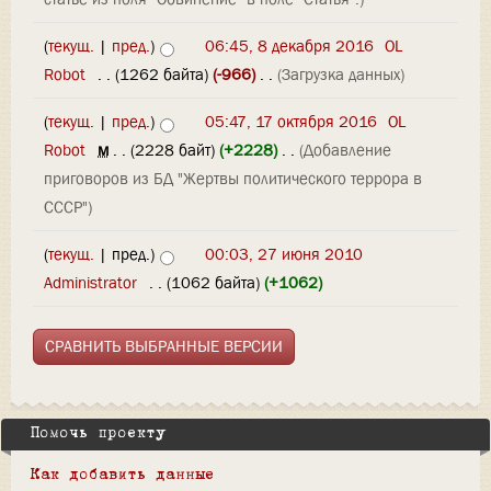
(
текущ.
|
пред.
)
06:45, 8 декабря 2016
‎
OL
Robot
‎
. .
(1262 байта)
(-966)
‎
. .
(Загрузка данных)
(
текущ.
|
пред.
)
05:47, 17 октября 2016
‎
OL
Robot
‎
м
. .
(2228 байт)
(+2228)
‎
. .
(Добавление
приговоров из БД "Жертвы политического террора в
СССР")
(
текущ.
| пред.)
00:03, 27 июня 2010
Administrator
‎
. .
(1062 байта)
(+1062)
Помочь проекту
Как добавить данные