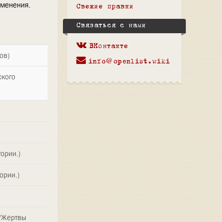
зменения.
Свежие правки
Связаться с нами
ВКонтакте
ов)
info@openlist.wiki
ского
ории.)
ории.)
 "Жертвы