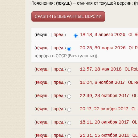
Пояснения:
(текущ.)
— отличия от текущей версии;
(п
(текущ. |
пред.
)
18:18, 3 апреля 2026
‎
OL R
(
текущ.
|
пред.
)
20:25, 30 марта 2026
‎
OL R
террора в СССР (База данных))
(
текущ.
|
пред.
)
12:57, 28 мая 2018
‎
OL Ro
(
текущ.
|
пред.
)
16:04, 8 ноября 2017
‎
OL R
(
текущ.
|
пред.
)
22:39, 23 октября 2017
‎
OL
(
текущ.
|
пред.
)
20:17, 22 октября 2017
‎
OL
(
текущ.
|
пред.
)
18:11, 20 октября 2017
‎
OL
(
текущ.
|
пред.
)
21:31, 15 октября 2016
‎
OL