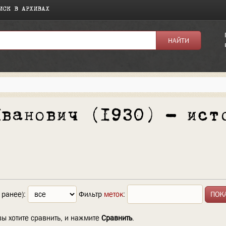
ИСК В АРХИВАХ
Иванович (1930) — ист
 ранее):
Фильтр
меток
:
вы хотите сравнить, и нажмите
Сравнить
.