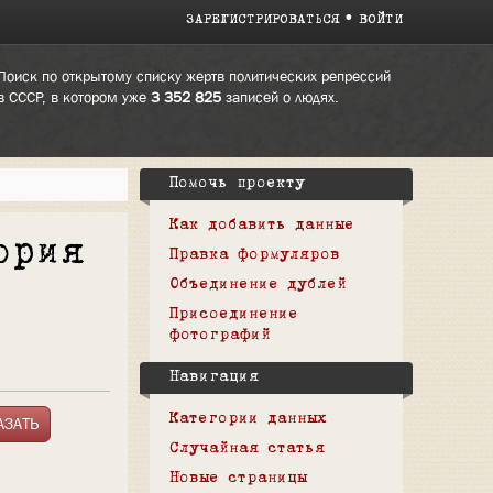
ЗАРЕГИСТРИРОВАТЬСЯ
ВОЙТИ
Поиск по открытому списку жертв политических репрессий
в СССР, в котором уже
3 352 825
записей о людях.
Помочь проекту
Как добавить данные
ория
Правка формуляров
Объединение дублей
Присоединение
фотографий
Навигация
Категории данных
Случайная статья
Новые страницы