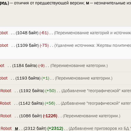
ред.)
— отличия от предшествующей версии;
м
— незначительные и
obot
‎
. .
(1048 байт)
(-61)
‎
. .
(Переименование категорий и источник
obot
‎
. .
(1109 байт)
(-75)
‎
. .
(Удаление источника: Жертвы политиче
bot
‎
. .
(1184 байта)
(-9)
‎
. .
(Переименование категории.)
obot
‎
. .
(1193 байта)
(+1)
‎
. .
(Переименование категории.)
 Robot
‎
. .
(1192 байта)
(+50)
‎
. .
(Добавление "географической" катег
 Robot
‎
. .
(1142 байта)
(+56)
‎
. .
(Добавление "географической" катег
 Robot
‎
. .
(1086 байт)
(-1226)
‎
. .
(Переименование категории.)
 Robot
‎
м
. .
(2312 байт)
(+2312)
‎
. .
(Добавление приговоров из БД