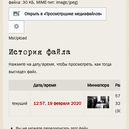
файла: 30 КБ, MIME-тип:
image/jpeg
)
Открыть в «Просмотрщике медиафайлов»
MsUpload
История файла
Нажмите на дату/время, чтобы просмотреть, как тогда
выглядел файл.
Дата/время
Миниатюра
Разме
570 ×
текущий
12:57, 19 февраля 2020
320
(30 КБ)
Вы не можете перезаписать этот файл.