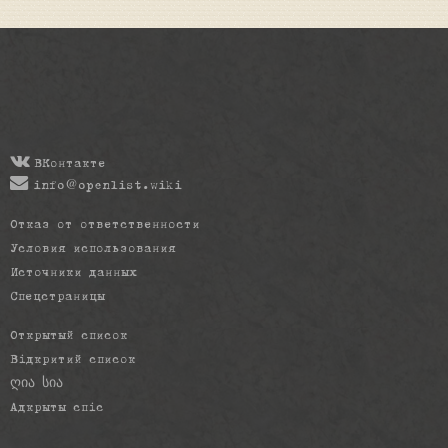
ВКонтакте
info@openlist.wiki
Отказ от ответственности
Условия использования
Источники данных
Спецстраницы
Открытый список
Відкритий список
ღია სია
Адкрыты спіс