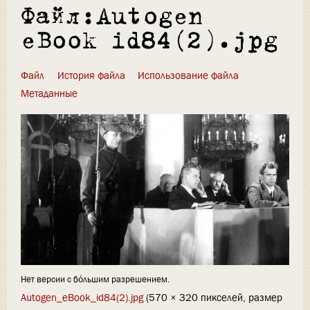
Файл:Autogen
eBook id84(2).jpg
Файл
История файла
Использование файла
Метаданные
Нет версии с бо́льшим разрешением.
Autogen_eBook_id84(2).jpg
‎
(570 × 320 пикселей, размер