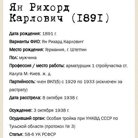
Ян Рихорд
Карлович (1891)
Дата рождения:
1891 г.
Варианты ФИО:
Ян Рихард Карлович'
Место рождения:
Германия, г. Штеттин
Пол:
мужчина
Профессия / место работы:
арматурщик 1 стройучастка ст.
Калуга М.-Киев. ж. д.
Партийность:
член ВКП(б) с 1929 по 1933 (исключен за
растрату)
Дата расстрела:
8 октября 1938 г.
Осуждение:
3 октября 1938 г.
Осудивший орган:
Особая тройка при УНКВД СССР по
Тульской области (протокол № 3)
Статья:
58-6 УК РСФСР