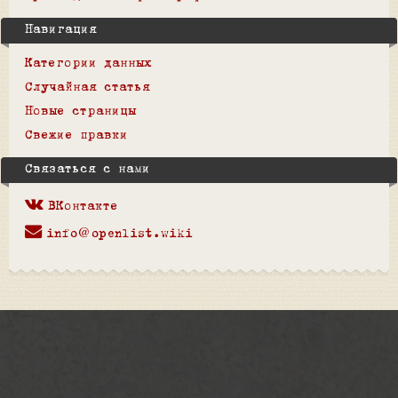
Навигация
Категории данных
Случайная статья
Новые страницы
Свежие правки
Связаться с нами
ВКонтакте
info@openlist.wiki