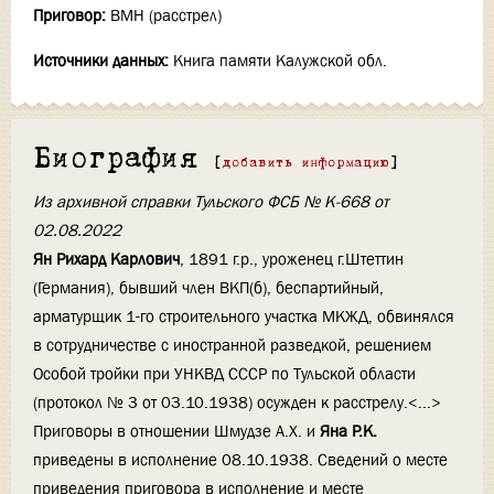
Приговор:
ВМН (расстрел)
Источники данных:
Книга памяти Калужской обл.
Биография
[
добавить информацию
]
Из архивной справки Тульского ФСБ № К-668 от
02.08.2022
Ян Рихард Карлович
, 1891 г.р., уроженец г.Штеттин
(Германия), бывший член ВКП(б), беспартийный,
арматурщик 1-го строительного участка МКЖД, обвинялся
в сотрудничестве с иностранной разведкой, решением
Особой тройки при УНКВД СССР по Тульской области
(протокол № 3 от 03.10.1938) осужден к расстрелу.<...>
Приговоры в отношении Шмудзе А.Х. и
Яна Р.К.
приведены в исполнение 08.10.1938. Сведений о месте
приведения приговора в исполнение и месте