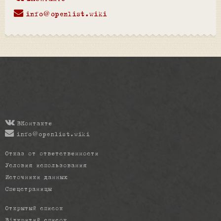
info@openlist.wiki
ВКонтакте
info@openlist.wiki
Отказ от ответственности
Условия использования
Источники данных
Спецстраницы
Открытый список
Відкритий список