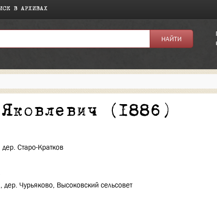
ИСК В АРХИВАХ
я:
 Яковлевич (1886)
, дер. Старо-Кратков
н, дер. Чурьяково, Высоковский сельсовет