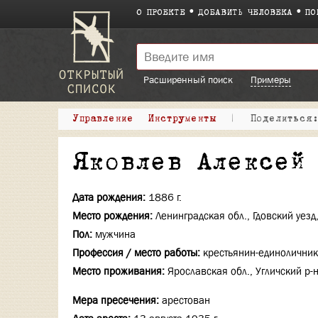
О ПРОЕКТЕ
ДОБАВИТЬ ЧЕЛОВЕКА
ПО
Расширенный поиск
Примеры
Управление
Инструменты
|
Поделитьс
Яковлев Алексей
Дата рождения:
1886 г.
Место рождения:
Ленинградская обл., Гдовский уезд
Пол:
мужчина
Профессия / место работы:
крестьянин-единоличник
Место проживания:
Ярославская обл., Угличский р-
Мера пресечения:
арестован