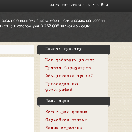
ЗАРЕГИСТРИРОВАТЬСЯ
ВОЙТИ
Поиск по открытому списку жертв политических репрессий
в СССР, в котором уже
3 352 835
записей о людях.
Помочь проекту
Как добавить данные
Правка формуляров
Объединение дублей
Присоединение
фотографий
Навигация
Категории данных
Случайная статья
Новые страницы