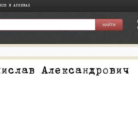
ИСК В АРХИВАХ
я:
нислав Александрович