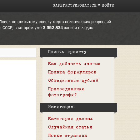
ЗАРЕГИСТРИРОВАТЬСЯ
ВОЙТИ
Поиск по открытому списку жертв политических репрессий
в СССР, в котором уже
3 352 834
записи о людях.
Помочь проекту
Как добавить данные
Правка формуляров
Объединение дублей
Присоединение
фотографий
Навигация
Категории данных
Случайная статья
Новые страницы