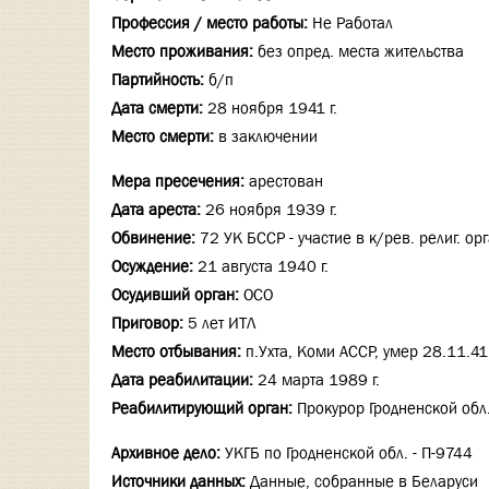
Профессия / место работы:
Не Работал
Место проживания:
без опред. места жительства
Партийность:
б/п
Дата смерти:
28 ноября 1941 г.
Место смерти:
в заключении
Мера пресечения:
арестован
Дата ареста:
26 ноября 1939 г.
Обвинение:
72 УК БССР - участие в к/рев. религ. о
Осуждение:
21 августа 1940 г.
Осудивший орган:
ОСО
Приговор:
5 лет ИТЛ
Место отбывания:
п.Ухта, Коми АССР, умер 28.11.41
Дата реабилитации:
24 марта 1989 г.
Реабилитирующий орган:
Прокурор Гродненской обл
Архивное дело:
УКГБ по Гродненской обл. - П-9744
Источники данных:
Данные, собранные в Беларуси