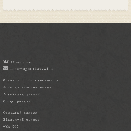
ВКонтакте
info@openlist.wiki
Отказ от ответственности
Условия использования
Источники данных
Спецстраницы
Открытый список
Відкритий список
ღია სია