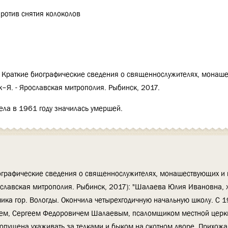
ротив снятия колоколов
Краткие биографические сведения о священнослужителях, монаш
к–Я. - Ярославская митрополия. Рыбинск, 2017.
ела в 1961 году значилась умершей.
ографические сведения о священнослужителях, монашествующих и 
рославская митрополия. Рыбинск, 2017): "Шалаева Юлия Ивановна,
ика гор. Вологды. Окончила четырехгодичную начальную школу. С 1
жем, Сергеем Федоровичем Шалаевым, псаломщиком местной церкв
 допущена ухаживать за телками и быком на скотном дворе. Прихож