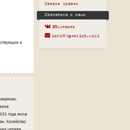
Свежие правки
Связаться с нами
ВКонтакте
info@openlist.wiki
ествующих и
мирянах,
 жена
931 года жила
и. Хозяйство
анка церкви