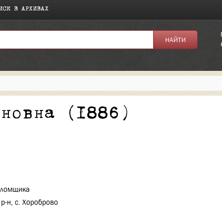
ИСК В АРХИВАХ
я:
ановна (1886)
саломщика
р-н, с. Хороброво