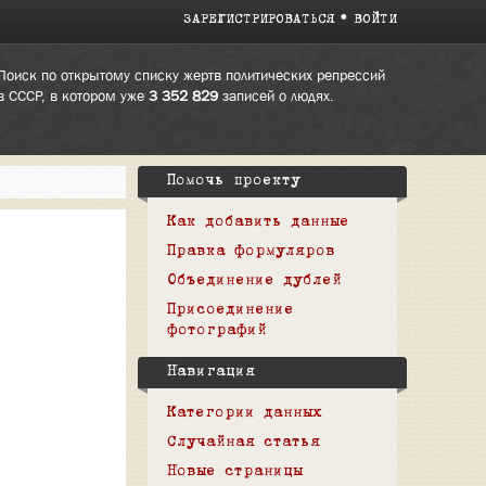
ЗАРЕГИСТРИРОВАТЬСЯ
ВОЙТИ
Поиск по открытому списку жертв политических репрессий
в СССР, в котором уже
3 352 829
записей о людях.
Помочь проекту
Как добавить данные
Правка формуляров
Объединение дублей
Присоединение
фотографий
Навигация
Категории данных
Случайная статья
Новые страницы