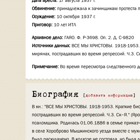
Дата ареста:
17 августа 1937 г.
Обвинение:
принадлежала к зачинщикам протеста п
Осуждение:
10 октября 1937 г.
Приговор:
10 лет ИТЛ
Архивное дело:
ГАЯО. Ф. Р-3698. Оп. 2. Д. С-9820
Источники данных:
ВСЕ МЫ ХРИСТОВЫ. 1918-1953. 
мирянах, пострадавших во время репрессий. Ч.3. С
Примечание:
Во время пересмотра следственного д
Биография
[
добавить информацию
]
В кн.: "ВСЕ МЫ ХРИСТОВЫ. 1918-1953. Краткие би
пострадавших во время репрессий. Ч.3. Ск–Я." (Я
псаломщика. Родилась 01.06.1886 в семье приказч
в селе Хороброво Мышкинского уезда вместе с му
было раскулачено. В колхозе не состояла, но была