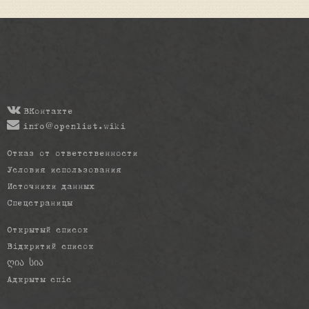
ВКонтакте
info@openlist.wiki
Отказ от ответственности
Условия использования
Источники данных
Спецстраницы
Открытый список
Відкритий список
ღია სია
Адкрыты спіс