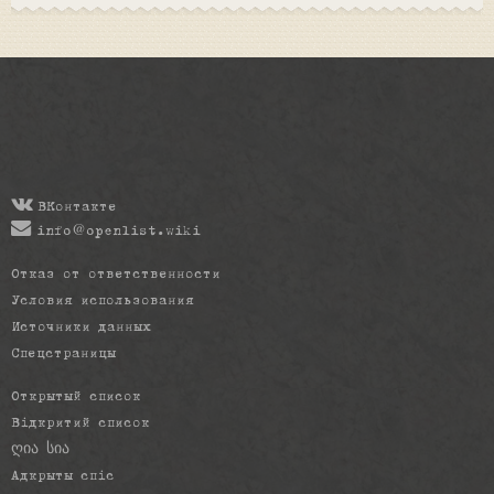
ВКонтакте
info@openlist.wiki
Отказ от ответственности
Условия использования
Источники данных
Спецстраницы
Открытый список
Відкритий список
ღია სია
Адкрыты спіс