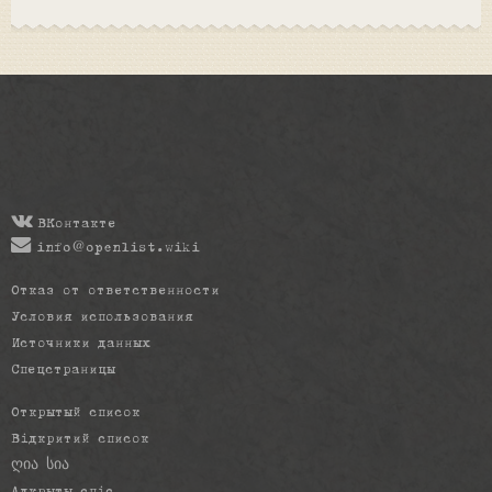
ВКонтакте
info@openlist.wiki
Отказ от ответственности
Условия использования
Источники данных
Спецстраницы
Открытый список
Відкритий список
ღია სია