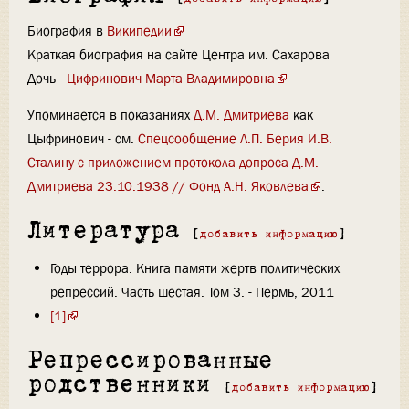
Биография в
Википедии
Краткая биография на сайте Центра им. Сахарова
Дочь -
Цифринович Марта Владимировна
Упоминается в показаниях
Д.М. Дмитриева
как
Цыфринович - см.
Спецсообщение Л.П. Берия И.В.
Сталину с приложением протокола допроса Д.М.
Дмитриева 23.10.1938 // Фонд А.Н. Яковлева
.
Литература
[
добавить информацию
]
Годы террора. Книга памяти жертв политических
репрессий. Часть шестая. Том 3. - Пермь, 2011
[1]
Репрессированные
родственники
[
добавить информацию
]