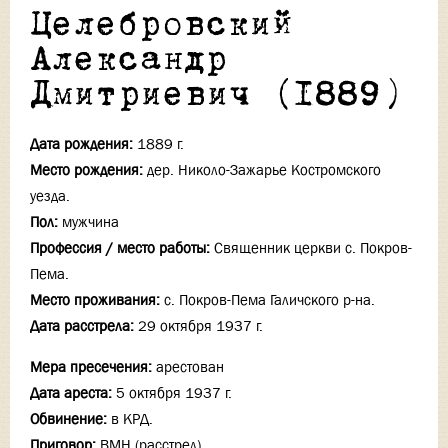
Целебровский
Александр
Дмитриевич (1889)
Дата рождения:
1889 г.
Место рождения:
дер. Николо-Зажарье Костромского
уезда.
Пол:
мужчина
Профессия / место работы:
Священник церкви с. Покров-
Пема.
Место проживания:
с. Покров-Пема Галичского р-на.
Дата расстрела:
29 октября 1937 г.
Мера пресечения:
арестован
Дата ареста:
5 октября 1937 г.
Обвинение:
в КРД.
Приговор:
ВМН (расстрел)