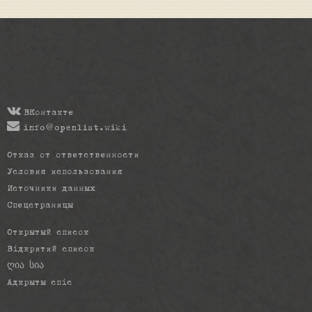
ВКонтакте
info@openlist.wiki
Отказ от ответственности
Условия использования
Источники данных
Спецстраницы
Открытый список
Відкритий список
ღია სია
Адкрыты спіс