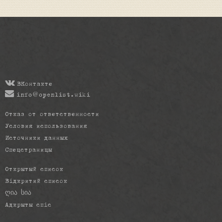
ВКонтакте
info@openlist.wiki
Отказ от ответственности
Условия использования
Источники данных
Спецстраницы
Открытый список
Відкритий список
ღია სია
Адкрыты спіс