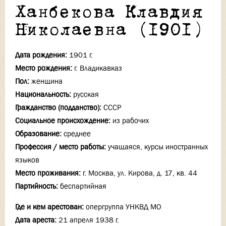
Ханбекова Клавдия
Николаевна (1901)
Дата рождения:
1901 г.
Место рождения:
г. Владикавказ
Пол:
женщина
Национальность:
русская
Гражданство (подданство):
СССР
Социальное происхождение:
из рабочих
Образование:
среднее
Профессия / место работы:
учащаяся, курсы иностранных
языков
Место проживания:
г. Москва, ул. Кирова, д. 17, кв. 44
Партийность:
беспартийная
Где и кем арестован:
опергруппа УНКВД МО
Дата ареста:
21 апреля 1938 г.