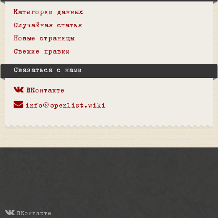
Категории данных
Случайная статья
Новые страницы
Свежие правки
Связаться с нами
ВКонтакте
info@openlist.wiki
ВКонтакте