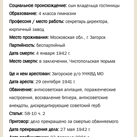
Социальное происхождение:
сын владельца гостиницы
Образование:
4 класса гимназии
Профессия / место работы:
секретарь директора,
кирпичный завод
Место проживания:
Московская обл., г. Загорск
Партийность:
беспартийный
Дата смерти:
4 января 1942 г.
Место смерти:
в заключении, Чистопольская тюрьма
Где и кем арестован:
Загорское р/о УНКВД МО
Дата ареста:
29 сентября 1941 г.
Обвинение:
антисоветская агитация, пораженческие
настроения, восхваление Гитлера, антисоветские
анекдоты, дискредитирующие советский герб
Статья:
58-10 ч. 2
Приговор:
дело прекращено за смертью обвиняемого
Дата прекращения дела:
27 мая 1942 г.