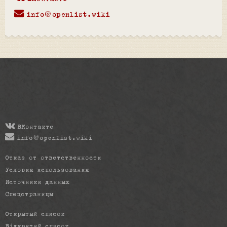
info@openlist.wiki
ВКонтакте
info@openlist.wiki
Отказ от ответственности
Условия использования
Источники данных
Спецстраницы
Открытый список
Відкритий список