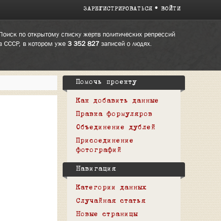
ЗАРЕГИСТРИРОВАТЬСЯ
ВОЙТИ
Поиск по открытому списку жертв политических репрессий
в СССР, в котором уже
3 352 827
записей о людях.
Помочь проекту
Как добавить данные
Правка формуляров
Объединение дублей
Присоединение
фотографий
Навигация
Категории данных
Случайная статья
Новые страницы