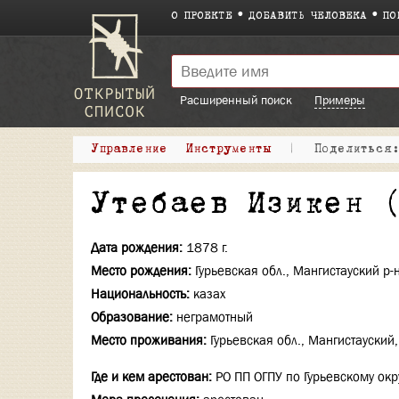
О ПРОЕКТЕ
ДОБАВИТЬ ЧЕЛОВЕКА
ПО
Расширенный поиск
Примеры
Управление
Инструменты
|
Поделитьс
Утебаев Изикен 
Дата рождения:
1878 г.
Место рождения:
Гурьевская обл., Мангистауский р-
Национальность:
казах
Образование:
неграмотный
Место проживания:
Гурьевская обл., Мангистауский
Где и кем арестован:
РО ПП ОГПУ по Гурьевскому окр