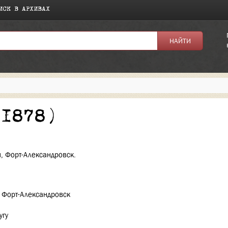
ИСК В АРХИВАХ
я:
(1878)
н, Форт-Александровск.
, Форт-Александровск
угу