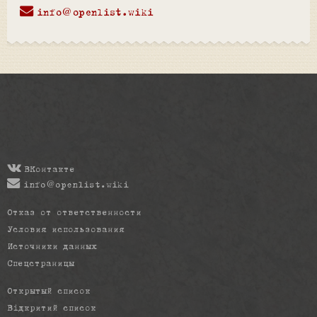
info@openlist.wiki
ВКонтакте
info@openlist.wiki
Отказ от ответственности
Условия использования
Источники данных
Спецстраницы
Открытый список
Відкритий список