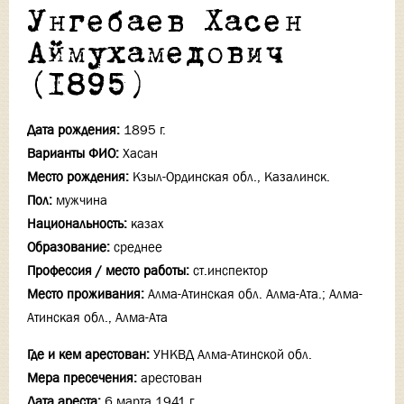
Унгебаев Хасен
Аймухамедович
(1895)
Дата рождения:
1895 г.
Варианты ФИО:
Хасан
Место рождения:
Кзыл-Ординская обл., Казалинск.
Пол:
мужчина
Национальность:
казах
Образование:
среднее
Профессия / место работы:
ст.инспектор
Место проживания:
Алма-Атинская обл. Алма-Ата.; Алма-
Атинская обл., Алма-Ата
Где и кем арестован:
УНКВД Алма-Атинской обл.
Мера пресечения:
арестован
Дата ареста:
6 марта 1941 г.