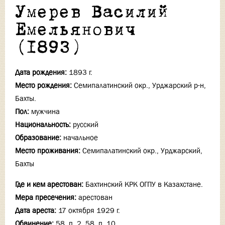
Умерев Василий
Емельянович
(1893)
Дата рождения:
1893 г.
Место рождения:
Семипалатинский окр., Урджарский р-н,
Бахты.
Пол:
мужчина
Национальность:
русский
Образование:
начальное
Место проживания:
Семипалатинский окр., Урджарский,
Бахты
Где и кем арестован:
Бахтинский КРК ОГПУ в Казахстане.
Мера пресечения:
арестован
Дата ареста:
17 октября 1929 г.
Обвинение:
58, п. 2, 58, п. 10.