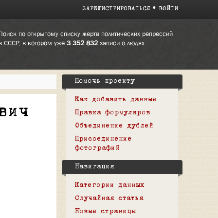
ЗАРЕГИСТРИРОВАТЬСЯ
ВОЙТИ
Поиск по открытому списку жертв политических репрессий
в СССР, в котором уже
3 352 832
записи о людях.
Помочь проекту
Как добавить данные
вич
Правка формуляров
Объединение дублей
Присоединение
фотографий
Навигация
Категории данных
Случайная статья
Новые страницы