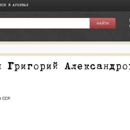
ИСК В АРХИВАХ
я:
н Григорий Александро
я ССР.
а