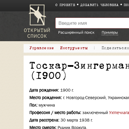
О ПРОЕКТЕ
ДОБАВИТЬ ЧЕЛОВЕКА
ПО
Расширенный поиск
Примеры
Управление
Инструменты
|
Поделитьс
Тоскар-Зингерма
(1900)
Дата рождения:
1900 г.
Место рождения:
г. Новгород-Северский, Украинска
Пол:
мужчина
Профессия / место работы:
заключенный
Ухтпечлаг
Дата расстрела:
30 марта 1938 г.
Место смерти:
Рудник Воркута.