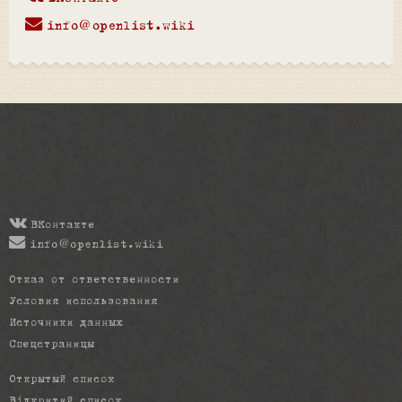
info@openlist.wiki
ВКонтакте
info@openlist.wiki
Отказ от ответственности
Условия использования
Источники данных
Спецстраницы
Открытый список
Відкритий список