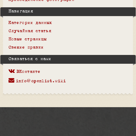
Присоединение фотографий
Навигация
Категории данных
Случайная статья
Новые страницы
Свежие правки
Связаться с нами
ВКонтакте
info@openlist.wiki