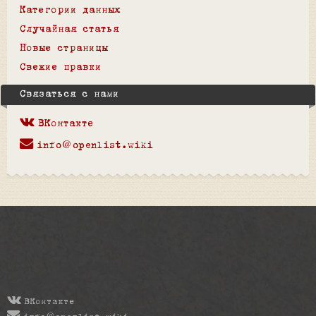
Категории данных
Случайная статья
Новые страницы
Свежие правки
Связаться с нами
ВКонтакте
info@openlist.wiki
ВКонтакте