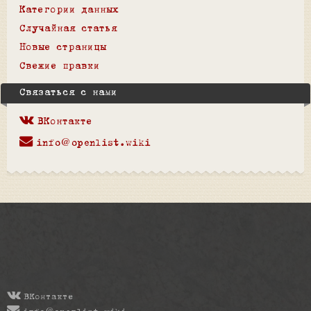
Категории данных
Случайная статья
Новые страницы
Свежие правки
Связаться с нами
ВКонтакте
info@openlist.wiki
ВКонтакте