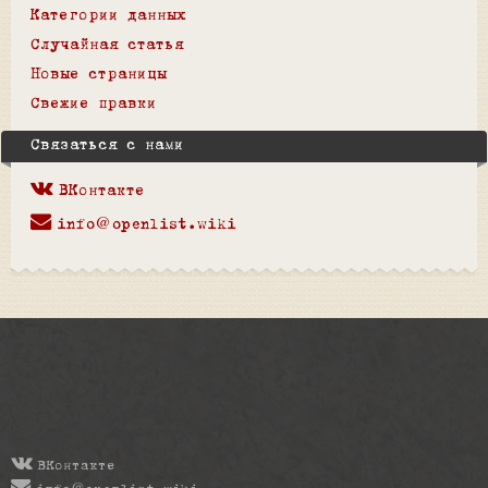
Категории данных
Случайная статья
Новые страницы
Свежие правки
Связаться с нами
ВКонтакте
info@openlist.wiki
ВКонтакте