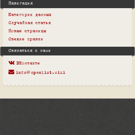
Навигация
Категории данных
Случайная статья
Новые страницы
Свежие правки
Связаться с нами
ВКонтакте
info@openlist.wiki