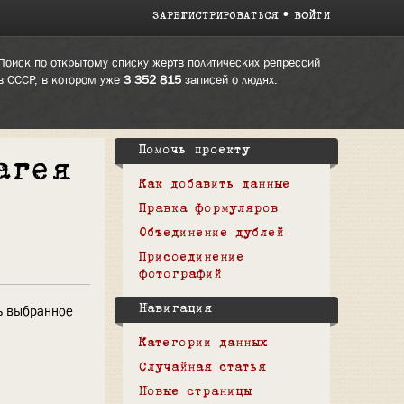
ЗАРЕГИСТРИРОВАТЬСЯ
ВОЙТИ
Поиск по открытому списку жертв политических репрессий
в СССР, в котором уже
3 352 815
записей о людях.
Помочь проекту
агея
Как добавить данные
Правка формуляров
Объединение дублей
Присоединение
фотографий
ь выбранное
Навигация
Категории данных
Случайная статья
Новые страницы