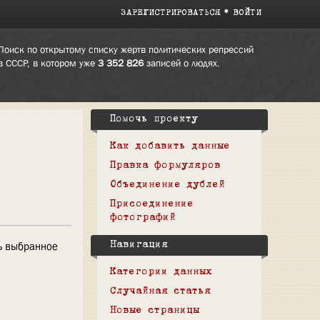
ЗАРЕГИСТРИРОВАТЬСЯ
ВОЙТИ
Поиск по открытому списку жертв политических репрессий
в СССР, в котором уже
3 352 826
записей о людях.
Помочь проекту
Как добавить данные
Правка формуляров
Объединение дублей
Присоединение
фотографий
ь выбранное
Навигация
Категории данных
Случайная статья
Новые страницы