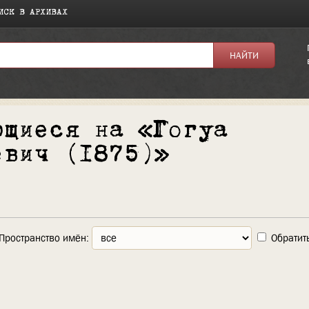
ИСК В АРХИВАХ
ющиеся на «Гогуа
евич (1875)»
Пространство имён:
Обратит