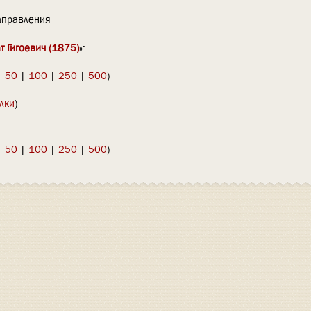
правления
т Гигоевич (1875)
»:
|
50
|
100
|
250
|
500
)
лки
)
|
50
|
100
|
250
|
500
)