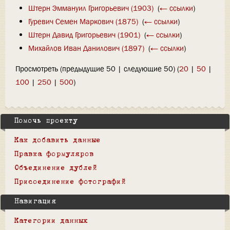
Штерн Эммануил Григорьевич (1903)
‎
(
← ссылки
)
Гуревич Семен Маркович (1875)
‎
(
← ссылки
)
Штерн Давид Григорьевич (1901)
‎
(
← ссылки
)
Михайлов Иван Данилович (1897)
‎
(
← ссылки
)
Просмотреть (предыдущие 50 | следующие 50) (
20
|
50
|
100
|
250
|
500
)
Помочь проекту
Как добавить данные
Правка формуляров
Объединение дублей
Присоединение фотографий
Навигация
Категории данных