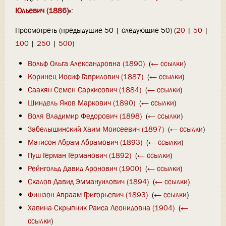
Юльевич (1886)
»:
Просмотреть (предыдущие 50 | следующие 50) (
20
|
50
|
100
|
250
|
500
)
Вольф Ольга Александровна (1890)
‎
(
← ссылки
)
Коринец Иосиф Гаврилович (1887)
‎
(
← ссылки
)
Саакян Семен Саркисович (1884)
‎
(
← ссылки
)
Шиндель Яков Маркович (1890)
‎
(
← ссылки
)
Воля Владимир Федорович (1898)
‎
(
← ссылки
)
Забелышинский Хаим Моисеевич (1897)
‎
(
← ссылки
)
Матисон Абрам Абрамович (1893)
‎
(
← ссылки
)
Пуш Герман Германович (1892)
‎
(
← ссылки
)
Рейнгольд Давид Аронович (1900)
‎
(
← ссылки
)
Скалов Давид Эммануилович (1894)
‎
(
← ссылки
)
Фишзон Авраам Григорьевич (1893)
‎
(
← ссылки
)
Хавина-Скрыпник Раиса Леонидовна (1904)
‎
(
←
ссылки
)