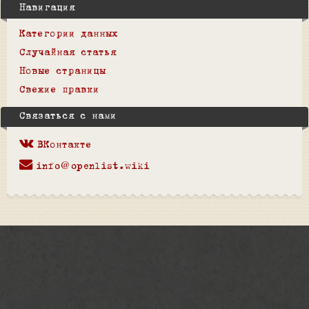
Навигация
Категории данных
Случайная статья
Новые страницы
Свежие правки
Связаться с нами
ВКонтакте
info@openlist.wiki