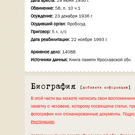
Дата ареста:
29 июня 1936 г.
Обвинение:
58, п. 10 ч.1
Осуждение:
23 декабря 1936 г.
Осудивший орган:
Яроблсуд
Приговор:
5 л. л/с
Дата реабилитации:
22 ноября 1993 г.
Архивное дело:
14088
Источники данных:
Книга памяти Ярославской обл.
Биография
[
добавить информацию
]
В этой части вы можете написать свои воспоминан
заметку о человеке, которому посвящена статья, пр
фотографии или отсканированные документы. Подро
Инструкцию
.