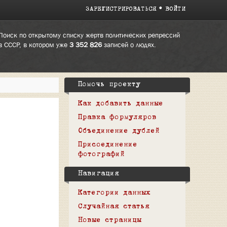
ЗАРЕГИСТРИРОВАТЬСЯ
ВОЙТИ
Поиск по открытому списку жертв политических репрессий
в СССР, в котором уже
3 352 826
записей о людях.
Помочь проекту
Как добавить данные
Правка формуляров
Объединение дублей
Присоединение
фотографий
Навигация
Категории данных
Случайная статья
Новые страницы