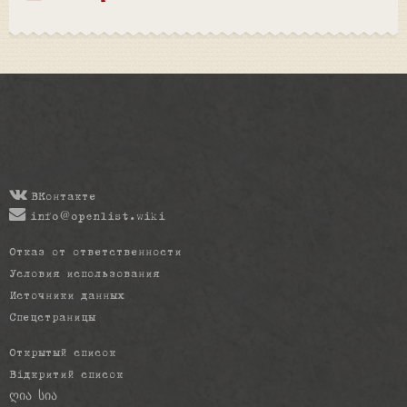
ВКонтакте
info@openlist.wiki
Отказ от ответственности
Условия использования
Источники данных
Спецстраницы
Открытый список
Відкритий список
ღია სია